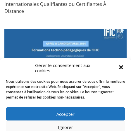
Internationales Qualifiantes ou Certifiantes À
Distance
Gérer le consentement aux
cookies
Nous utilisons des cookies pour nous assurer de vous offrir la meilleure
expérience sur notre site Web. En cliquant sur "Accepter", vous
consentez à l'utilisation de tous les cookies. Le bouton "Ignorer"
ACTUALITÉS
/
APPEL À CANDIDATURES
/
FORMATION
/
TECHNO-PÉDAGOGIE
permet de refuser les cookies non-nécessaires.
20 AOÛT 2024
Appel à candidatures 2024 – Formations techno-
pédagogiques de l’IFIC
Accepter
Ignorer