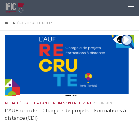
Skip to content
CATÉGORIE :
ACTUALITÉS
ACTUALITÉS
/
APPEL À CANDIDATURES
/
RECRUTEMENT
29 JUIN 2026
L’AUF recrute – Chargé.e de projets – Formations à
distance (CDI)