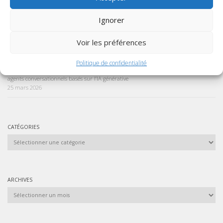
des agents conversationnels basés sur l’IA générative
13 mai 2026
Ignorer
Appel à candidatures – 2026/27 : Formations diplômantes internationales à
distance
Voir les préférences
12 avril 2026
Politique de confidentialité
Appel à candidatures – Mars 2026 : Formation certifiante : Usages éducatifs des
agents conversationnels basés sur l’IA générative
25 mars 2026
CATÉGORIES
Catégories
ARCHIVES
Archives