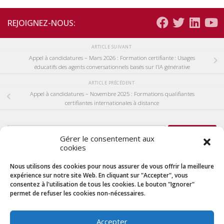
REJOIGNEZ-NOUS:
ARTICLE SUIVANT
Appel à candidatures – Mars 2026 : Formation certifiante : Usages
éducatifs des agents conversationnels basés sur l’IA générative
ARTICLE PRÉCÉDENT
Appel à candidatures – Novembre 2025 : Formations qualifiantes
certifiantes internationales à distance
Rechercher :
Gérer le consentement aux
cookies
Nous utilisons des cookies pour nous assurer de vous offrir la meilleure
ACTUALITÉS
expérience sur notre site Web. En cliquant sur "Accepter", vous
consentez à l'utilisation de tous les cookies. Le bouton "Ignorer"
L’AUF recrute – Chargé.e de projets – Formations à distance (CDI)
permet de refuser les cookies non-nécessaires.
29 juin 2026
2ᵉ appel à candidatures – Mai 2026 : Formation certifiante : Usages éducatifs
Accepter