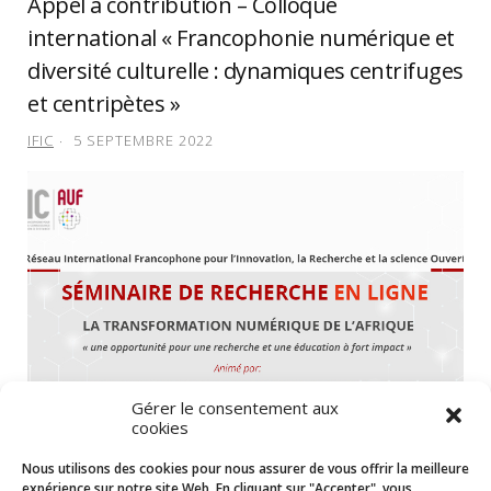
Appel à contribution – Colloque
international « Francophonie numérique et
diversité culturelle : dynamiques centrifuges
et centripètes »
IFIC
5 SEPTEMBRE 2022
Gérer le consentement aux
cookies
Nous utilisons des cookies pour nous assurer de vous offrir la meilleure
Séminaire de recherche en ligne intitulé « La
expérience sur notre site Web. En cliquant sur "Accepter", vous