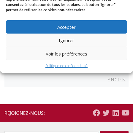
consentez à l'utilisation de tous les cookies. Le bouton "Ignorer"
Transformation Numérique de l’Afrique :
permet de refuser les cookies non-nécessaires.
une opportunité pour une recherche et
une éducation à fort impact » le mercredi 8
Accepter
juin 2022 à 16h00 (heure de Paris).
Ignorer
IFIC
7 JUIN 2022
Voir les préférences
Récent
RÉCENT
Navigation
Politique de confidentialité
des
1
2
3
…
6
articles
Anc
ANCIEN
REJOIGNEZ-NOUS: