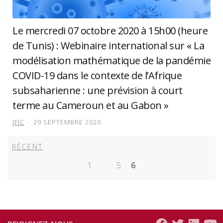
Le mercredi 07 octobre 2020 à 15h00 (heure
de Tunis) : Webinaire international sur « La
modélisation mathématique de la pandémie
COVID-19 dans le contexte de l’Afrique
subsaharienne : une prévision à court
terme au Cameroun et au Gabon »
IFIC
29 SEPTEMBRE 2020
Récent
RÉCENT
Navigation
des
1
…
5
6
articles