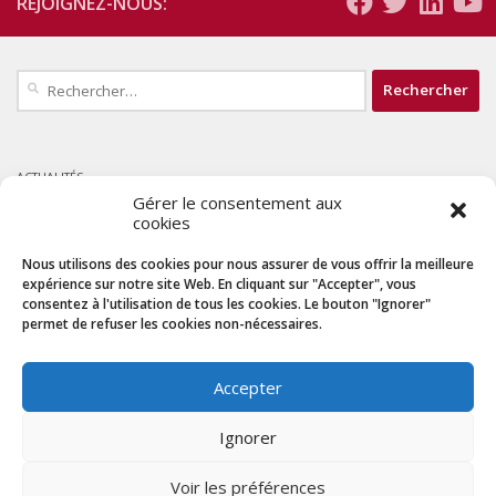
REJOIGNEZ-NOUS:
Rechercher :
ACTUALITÉS
Gérer le consentement aux
L’AUF recrute – Chargé.e de projets – Formations à distance (CDI)
cookies
29 juin 2026
Nous utilisons des cookies pour nous assurer de vous offrir la meilleure
2ᵉ appel à candidatures – Mai 2026 : Formation certifiante : Usages éducatifs
expérience sur notre site Web. En cliquant sur "Accepter", vous
des agents conversationnels basés sur l’IA générative
consentez à l'utilisation de tous les cookies. Le bouton "Ignorer"
13 mai 2026
permet de refuser les cookies non-nécessaires.
Appel à candidatures – 2026/27 : Formations diplômantes internationales à
distance
Accepter
12 avril 2026
Ignorer
Appel à candidatures – Mars 2026 : Formation certifiante : Usages éducatifs des
agents conversationnels basés sur l’IA générative
25 mars 2026
Voir les préférences