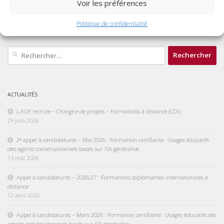
Voir les préférences
ARTICLE PRÉCÉDENT
Offre de stage à l’IFIC : Développement d’une plateforme de Gestion des
Politique de confidentialité
Examens pour les Formations Internationales de l’AUF
Rechercher :
ACTUALITÉS
L’AUF recrute – Chargé.e de projets – Formations à distance (CDI)
29 juin 2026
2ᵉ appel à candidatures – Mai 2026 : Formation certifiante : Usages éducatifs
des agents conversationnels basés sur l’IA générative
13 mai 2026
Appel à candidatures – 2026/27 : Formations diplômantes internationales à
distance
12 avril 2026
Appel à candidatures – Mars 2026 : Formation certifiante : Usages éducatifs des
agents conversationnels basés sur l’IA générative