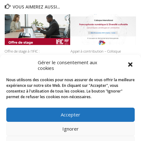
VOUS AIMEREZ AUSSI...
Offre de stage à l’IFIC :
Appel à contribution – Colloque
Développement d’une plateforme de
international « Francophonie
Gestion des Examens pour les
numérique et diversité culturelle :
Gérer le consentement aux
Formations Internationales de l’AUF
dynamiques centrifuges et
cookies
centripètes »
4 MARS 2024
Nous utilisons des cookies pour nous assurer de vous offrir la meilleure
5 SEPTEMBRE 2022
expérience sur notre site Web. En cliquant sur "Accepter", vous
consentez à l'utilisation de tous les cookies. Le bouton "Ignorer"
permet de refuser les cookies non-nécessaires.
REJOIGNEZ-NOUS:
Accepter
ARTICLE SUIVANT
Ignorer
Appel à projets 2024 – Formations qualifiantes certifiantes à distance